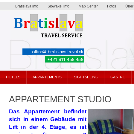
Bratislava info
Slowakei info
Map Center
Fotos
Über
Bratislava travel service
HOTELS
APPARTEMENTS
SIGHTSEEING
GASTRO
APPARTEMENT STUDIO
Das Appartement befindet
sich in einem Gebäude mit
Lift in der 4. Etage, es ist