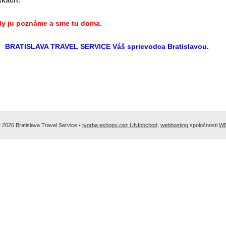
tkach.
 My ju poznáme a sme tu doma.
BRATISLAVA TRAVEL SERVICE Váš sprievodca Bratislavou.
 2026 Bratislava Travel Service •
tvorba eshopu cez UNIobchod
,
webhosting
spoločnosti
W