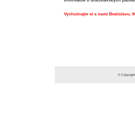
informácie o bratislavských pamia
Vychutnajte si s nami Bratislavu.
© Copyright