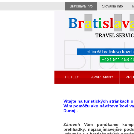
Bratislava info
Slovakia info
Bratislava travel service
HOTELY
APARTMÁNY
PRE
Vitajte na turistických stránkach o
Vám pomôžu ako návštevníkovi vych
Dunaji.
Zároveň Vám ponúkame komplexn
prehliadky, najzaujímavejšie po