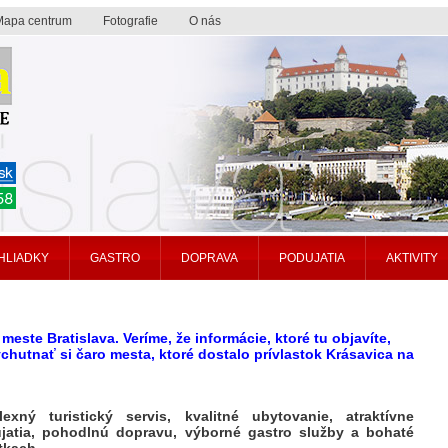
Mapa centrum
Fotografie
O nás
HLIADKY
GASTRO
DOPRAVA
PODUJATIA
AKTIVITY
 meste Bratislava. Veríme, že informácie, ktoré tu objavíte,
utnať si čaro mesta, ktoré dostalo prívlastok Krásavica na
ý turistický servis, kvalitné ubytovanie, atraktívne
dujatia, pohodlnú dopravu, výborné gastro služby a bohaté