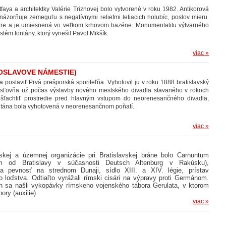
faya a architektky Valérie Triznovej bolo vytvorené v roku 1982. Antikorová
znázorňuje zemeguľu s negatívnymi reliefmi letiacich holubíc, poslov mieru.
etre a je umiesnená vo veľkom krhovom bazéne. Monumentalitu výtvarného
tém fontány, ktorý vyriešil Pavol Mikšík.
viac »
OSLAVOVE NÁMESTIE)
postaviť Prvá prešporská sporiteľňa. Vyhotovil ju v roku 1888 bratislavský
Poisťovňa už počas výstavby nového mestského divadla stavaného v rokoch
šľachtiť prostredie pred hlavným vstupom do neorenesančného divadla,
ntána bola vyhotovená v neorenesančnom poňatí.
viac »
skej a územnej organizácie pri Bratislavskej bráne bolo Carnuntum
m od Bratislavy v súčasnosti Deutsch Altenburg v Rakúsku),
a pevnosť na strednom Dunaji, sídlo XIII. a XIV. légie, prístav
o loďstva. Odtiaľto vyrážali rímski cisári na výpravy proti Germánom.
h sa našli vykopávky rímskeho vojenského tábora Gerulata, v ktorom
ory (auxilie).
viac »