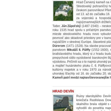
Hrad Červený kameň sa na
Stredoveký pohraničný h
českom panovníkovi Přemy
od 13. až do začiatku 16. 
za vojenskú a hospodár
najvýznamnejších držiteľo
Tatier,
Ján Zápoľský
(1487-1540) – neskor
roku 1535 hrad spolu s priľahlým panstv
mieste stredovekého hradu novo vybudova
pevnosť ako skladové priestory pre v ban
najväčším v strednej Európe. Stavebné pl
Dürerom
(1471-1528). Na stavbe pracovalo
panstvom
Mikuláš II. Pálffy
(1552-1600), 
bratislavského hradu, ktorý si z hradu bud
prepychové sídlo vyzdobené barokovým štý
výzdobou. Pričinili sa o to najmä uhorský p
a majiteľ husárskeho pluku č. 6.
Pálffyovc
kultúrny majetok a v roku 1970 za národ
uhorskej šľachty od 16. do začiatku 20. s
Kameň patrí medzi najnavštevovanejšie 
HRAD DEVÍN
Ruiny starobylého Deví
kniežaťa Rastislava Dowi
skalného brala objekt s
vyhodili do povetria na