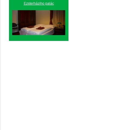
Ezsterháziho palác