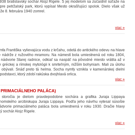
938 bratislavský sochár Alojz Rigele. S jej modelom sa zúčastnil súťaže na
pre petržalský park, ktorú vypísal Mesto okrašľujúci spolok. Dielo však už
ože 8. februára 1940 zomrel.
viac »
fa Františka vylievajúca vodu z krčahu, odetá do antického odevu na hlave
de nádrže z ružového mramoru. Na námestí bola umiestnená od roku 1804,
a nádvorie Starej radnice, odkiaľ sa naspäť na pôvodné miesto vrátila až v
 v gréckej a rímskej mytológii k smrteľným, nižším bohyniam. Mali za úlohu
 obývali. Snáď preto tá helma.
Socha nymfy vznikla v kamenárskej dielni
dstavci, ktorý zdobí rakúska dvojhlavá orlica.
viac »
E PRIMACIÁLNEHO PALÁCA)
 storočia je dielom pravdepodobne sochára a grafika Juraja Lippaya
ihomského arcibiskupa Juraja Lippaya. Podľa jeho návrhu vytesal súsošie
dvorie primaciálneho paláca bola umiestnená v roku 1930. Dračie hlavy
ý sochár Alojz Rigele.
viac »