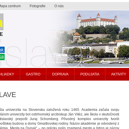
Mapa centrum
Fotografie
O nás
HLIADKY
GASTRO
DOPRAVA
PODUJATIA
AKTIVITY
SLAVE
ršia univerzita na Slovensku založená roku 1465. Academia začala svoju
árom univerzity bol ostrihomský arcibiskup Ján Vitéz, ale školu v skutočnosti
atislavský prepošt Juraj Schomberg. Pôvodný komplex univerzity tvorili
epoštskej budovy a domy Gmaitlovskej rodiny. Názov akadémie je odvodený z
mia „Mesta na Dunaji“ – po grécky polis znamená mesto a Istros je názov