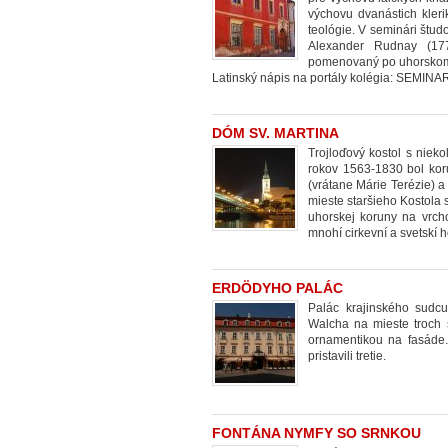
výchovu dvanástich kleri
teológie. V seminári študo
Alexander Rudnay (177
pomenovaný po uhorskom s
Latinský nápis na portály kolégia: SEMIN
DÓM SV. MARTINA
Trojloďový kostol s niek
rokov 1563-1830 bol kor
(vrátane Márie Terézie) a 
mieste staršieho Kostola s
uhorskej koruny na vrch
mnohí cirkevní a svetskí 
ERDÖDYHO PALÁC
Palác krajinského sudc
Walcha na mieste troch 
ornamentikou na fasáde.
pristavili tretie.
FONTÁNA NYMFY SO SRNKOU