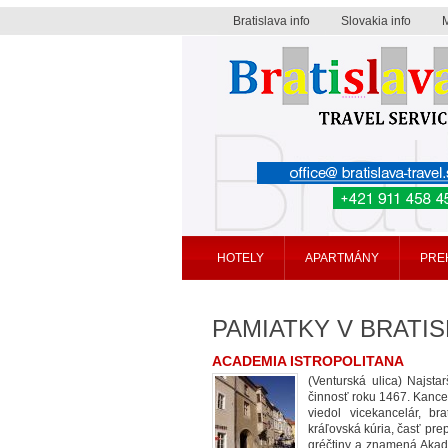
Bratislava info
Slovakia info
Bratislava travel service
HOTELY
APARTMÁNY
PRE
PAMIATKY V BRATI
ACADEMIA ISTROPOLITANA
(Venturská ulica)
Najsta
činnosť roku 1467. Kancel
viedol vicekancelár, br
kráľovská kúria, časť pr
gréčtiny a znamená Akadé