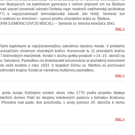
kov študujúcich na katolíckom gymnáziu s cieľom pripraviť ich na štúdium
vali viacerí slovenskí národní činitelia napr. neskorší ostrihomský arcibiskup
7) a najvýznamnejší bernolákovský básnik Ján Hollý. Seminár bol
vätcovi sv. Imrichovi – synovi prvého uhorského kráľa sv. Štefana.
ARIVM S.EMERICI DVCIS MDCXLI. – Seminár sv. Imricha kniežaťa 1641
viac »
oľkými kaplnkami je najvýznamnejšou sakrálnou stavbou mesta. V priebehu
unovačným chrámom uhorských kráľov. Korunovali tu 11 uhorských kráľov
7 kráľovských manželiek. Kostol v duchu gotiky postavili v 14.-15. storočí na
v. Salvatora.
Pamiatkou na bratislavské korunovácie je pozlátený monument
ole veže kostola z roku 1833. V kryptách Dómu sv. Martina sú pochovaní
hodnostári krajiny. Kostol je národnou kultúrnou pamiatkou.
viac »
u grófa Juraja Erdödyho vznikol okolo roku 1770 podľa projektu Mateja
starších domov. Patrí do skupiny rokokových palácov s bohatou šťukovou
 Pôvodne mal palác dve poschodia, v prvej polovici 20. storočia k nemu
viac »