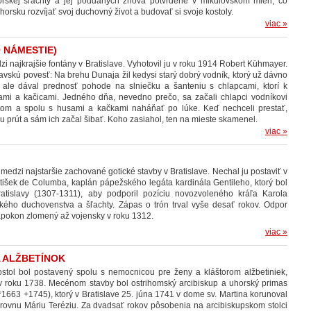
rskej šľachty a jej poddaných znova potvrdené v mikulovskom mieri, čo
orsku rozvíjať svoj duchovný život a budovať si svoje kostoly.
viac »
 NÁMESTIE)
zi najkrajšie fontány v Bratislave. Vyhotovil ju v roku 1914 Robert Kühmayer.
avskú povesť: Na brehu Dunaja žil kedysi starý dobrý vodník, ktorý už dávno
, ale dával prednosť pohode na slniečku a šanteniu s chlapcami, ktorí k
ami a kačicami. Jedného dňa, nevedno prečo, sa začali chlapci vodníkovi
tom a spolu s husami a kačkami naháňať po lúke. Keď nechceli prestať,
mu prút a sám ich začal šibať. Koho zasiahol, ten na mieste skamenel.
viac »
 medzi najstaršie zachované gotické stavby v Bratislave. Nechal ju postaviť v
ntišek de Columba, kaplán pápežského legáta kardinála Gentileho, ktorý bol
tislavy (1307-1311), aby podporil pozíciu novozvoleného kráľa Karola
kého duchovenstva a šľachty. Zápas o trón trval vyše desať rokov. Odpor
napokon zlomený až vojensky v roku 1312.
viac »
 ALŽBETÍNOK
stol bol postavený spolu s nemocnicou pre ženy a kláštorom alžbetiniek,
vy v roku 1738. Mecénom stavby bol ostrihomský arcibiskup a uhorský primas
*1663 +1745), ktorý v Bratislave 25. júna 1741 v dome sv. Martina korunoval
rovnu Máriu Teréziu. Za dvadsať rokov pôsobenia na arcibiskupskom stolci