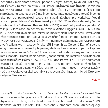
chádza v malebnom prostredí pohoria Malých Karpát, 44 km od Bratislavy.
rad Červený Kameň založila v 13. storočí
kráľovná Konštancia
, vdova po
slovi Otakarovi I., dcéra uhorského kráľa Bélu III. Za pomerne krátku dobu
storočia sa tu vystriedal celý rad šľachticov. Hrad dostávala uhorská šľachta
sku pomoc panovníkovi alebo sa stával zálohou pre veriteľov. Medzi
v hradu patrili
Matúš Čák Trenčiansky
(1252-1321) – Pán celej rieky Váh a
ší uhorský kráľ,
Alexius Thurzo
(1490-1543) – kráľovský sudca a palatín.
V
om kúpil v tom čase najbohatší muž sveta
Anton Fugger
(1493-1560) a na
l v priebehu dvadsiatich rokov najmodernejšiu renesančnú fortifikačnú
ských mestách stredného Slovenska vyťaženú meď. Hradné pivnice patria k
ány pevnosti boli vypracované slávnym norimberským maliarom
Albrechtom
 veľa talianských majstrov.
V roku 1581 kúpil hrad Červený Kameň spolu s
najvýznamnejší protiturecký bojovník, dedičný bratislavský župan a kapitán
uje svoju rezidenciu. V 17. a 18. storočí je hrad prebudovaný na honosné a
lom a bohatou zlatou, kamenárskou, sochárskou, maliarskou a štukatérskou
alatín
Mikuláš IV. Pálffy
(1657-1732) a
Rudolf Pálffy
(1710-1768) podmaršál
i vlastnili hrad až do roku 1945. V roku 1949 bol hrad vyhlásený za štátny
nú kultúrnu pamiatkou. V súčasnosti je na hrade múzeum bytovej kultúry
toročia a vývoja vojenskej techniky na slovenských hradoch.
Hrad Červený
hrady na Slovensku.
viac »
na sa týčia nad sútokom Dunaja a Moravy. Strážnu pevnosť slovanského
nu spomínajú letopisy už v 9. storočí. Už v 13. storočí stál na vrchole
 obytnou vežou, ktorý bol základom neskoršieho hradu. Hrad v roku 1809
poleónske vojská. Od roku 1965 prebieha v hradnom areáli archeologický