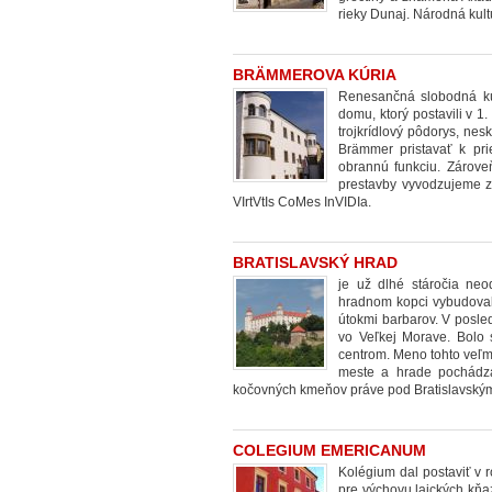
rieky Dunaj. Národná kul
BRÄMMEROVA KÚRIA
Renesančná slobodná kúr
domu, ktorý postavili v 1
trojkrídlový pôdorys, nes
Brämmer pristavať k prie
obrannú funkciu. Zárove
prestavby vyvodzujeme z 
VIrtVtIs CoMes InVIDIa.
BRATISLAVSKÝ HRAD
je už dlhé stáročia neo
hradnom kopci vybudovali
útokmi barbarov. V posledn
vo Veľkej Morave. Bolo 
centrom. Meno tohto veľm
meste a hrade pochádz
kočovných kmeňov práve pod Bratislavský
COLEGIUM EMERICANUM
Kolégium dal postaviť v r
pre výchovu laických kňa