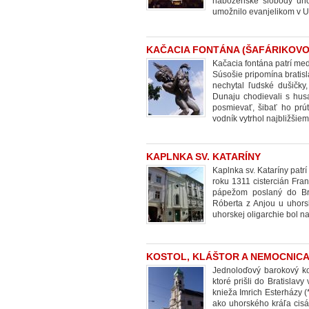
náboženské slobody uho
umožnilo evanjelikom v Uh
KAČACIA FONTÁNA (ŠAFÁRIKOVO
Kačacia fontána patrí med
Súsošie pripomína bratisl
nechytal ľudské dušičky
Dunaju chodievali s hus
posmievať, šibať ho prú
vodník vytrhol najbližšie
KAPLNKA SV. KATARÍNY
Kaplnka sv. Kataríny patrí
roku 1311 cistercián Fra
pápežom poslaný do Bra
Róberta z Anjou u uhors
uhorskej oligarchie bol 
KOSTOL, KLÁŠTOR A NEMOCNICA
Jednoloďový barokový ko
ktoré prišli do Bratisla
knieža Imrich Esterházy (
ako uhorského kráľa cisá