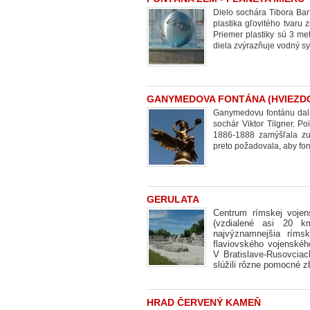
Dielo sochára Tibora Bart
plastika gľovitého tvaru 
Priemer plastiky sú 3 m
diela zvýrazňuje vodný sys
GANYMEDOVA FONTÁNA (HVIEZD
Ganymedovu fontánu dala 
sochár Viktor Tilgner. 
1886-1888 zamýšľala zu
preto požadovala, aby fo
GERULATA
Centrum rímskej vojen
(vzdialené asi 20 k
najvýznamnejšia rímsk
flaviovského vojenskéh
V Bratislave-Rusovciac
slúžili rôzne pomocné zb
HRAD ČERVENÝ KAMEŇ