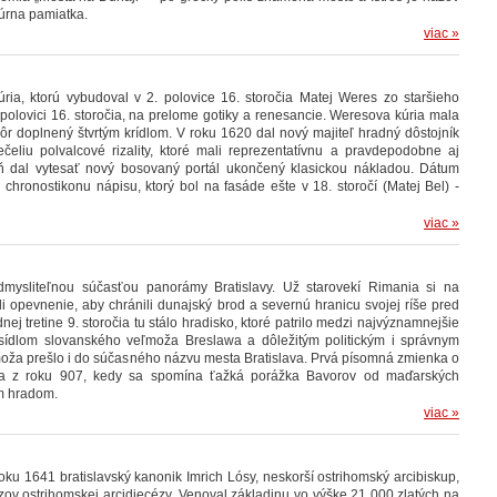
túrna pamiatka.
viac »
ia, ktorú vybudoval v 2. polovice 16. storočia Matej Weres zo staršieho
. polovici 16. storočia, na prelome gotiky a renesancie. Weresova kúria mala
kôr doplnený štvrtým krídlom. V roku 1620 dal nový majiteľ hradný dôstojník
čeliu polvalcové rizality, ktoré mali reprezentatívnu a pravdepodobne aj
ň dal vytesať nový bosovaný portál ukončený klasickou nákladou. Dátum
chronostikonu nápisu, ktorý bol na fasáde ešte v 18. storočí (Matej Bel) -
viac »
dmysliteľnou súčasťou panorámy Bratislavy. Už starovekí Rimania si na
 opevnenie, aby chránili dunajský brod a severnú hranicu svojej ríše pred
ej tretine 9. storočia tu stálo hradisko, ktoré patrilo medzi najvýznamnejšie
sídlom slovanského veľmoža Breslawa a dôležitým politickým i správnym
oža prešlo i do súčasného názvu mesta Bratislava. Prvá písomná zmienka o
a z roku 907, kedy sa spomína ťažká porážka Bavorov od maďarských
m hradom.
viac »
oku 1641 bratislavský kanonik Imrich Lósy, neskorší ostrihomský arcibiskup,
zov ostrihomskej arcidiecézy. Venoval základinu vo výške 21 000 zlatých na