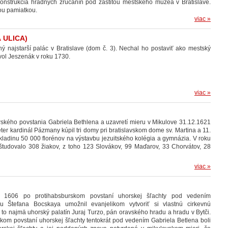
onštrukcia hradných zrúcanín pod záštitou mestského múzea v Bratislave.
ou pamiatkou.
viac »
 ULICA)
ý najstarší palác v Bratislave (dom č. 3). Nechal ho postaviť ako mestský
vol Jeszenák v roku 1730.
viac »
rského povstania Gabriela Bethlena a uzavretí mieru v Mikulove 31.12.1621
ter kardinál Pázmany kúpil tri domy pri bratislavskom dome sv. Martina a 11.
kladinu 50 000 florénov na výstavbu jezuitského kolégia a gymnázia. V roku
 študovalo 308 žiakov, z toho 123 Slovákov, 99 Maďarov, 33 Chorvátov, 28
viac »
 1606 po protihabsburskom povstaní uhorskej šľachty pod vedením
 Štefana Bocskaya umožnil evanjelikom vytvoriť si vlastnú cirkevnú
o to najmä uhorský palatín Juraj Turzo, pán oravského hradu a hradu v Bytči.
om povstaní uhorskej šľachty tentokrát pod vedením Gabriela Betlena boli