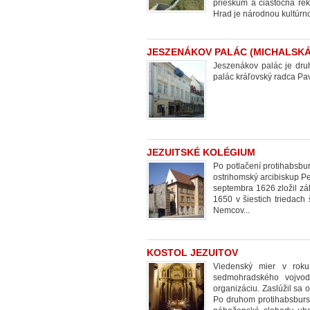
prieskum a čiastočná rek
Hrad je národnou kultúrn
JESZENÁKOV PALÁC (MICHALSKÁ
Jeszenákov palác je druh
palác kráľovský radca Pa
JEZUITSKÉ KOLÉGIUM
Po potlačení protihabsbu
ostrihomský arcibiskup Pe
septembra 1626 zložil zá
1650 v šiestich triedach
Nemcov...
KOSTOL JEZUITOV
Viedenský mier v roku
sedmohradského vojvodu
organizáciu. Zaslúžil sa 
Po druhom protihabsbursk