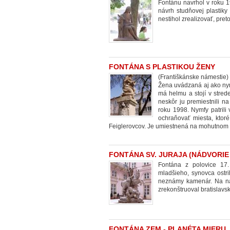
Fontánu navrhol v roku 1
návrh studňovej plastiky 
nestihol zrealizovať, pret
FONTÁNA S PLASTIKOU ŽENY
(Františkánske námestie)
Žena uvádzaná aj ako nym
má helmu a stojí v stre
neskôr ju premiestnili n
roku 1998. Nymfy patrili
ochraňovať miesta, ktoré
Feiglerovcov. Je umiestnená na mohutnom po
FONTÁNA SV. JURAJA (NÁDVORI
Fontána z polovice 17.
mladšieho, synovca ostr
neznámy kamenár. Na ná
zrekonštruoval bratislavsk
FONTÁNA ZEM - PLANÉTA MIERU