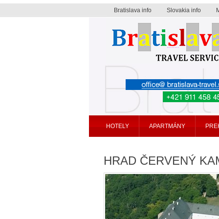
Bratislava info
Slovakia info
Bratislava travel service
HOTELY
APARTMÁNY
PRE
HRAD ČERVENÝ KA