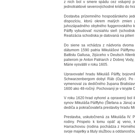
z nich bol v smere spádu cez vstupný p
jednotraktové severovýchodné krídlo do hra
Dostavba prízemného hospodárskeho jedno
dispozíciu, ktorú okrem malých zmien 
juhozápadného obytného fuggerovského krídl
Pálffy vybudovať rozsiahlu sieň (schodi
Realizácia schodiska je datovaná na pilier
Do siene sa vchádza z nádvoria dvoma 
dátumom 1590 patria Mikulášovi Pálffymu
Battistu Gallusa, žijúceho v Deutsch Alte
palierom je Anton Patriarch z Dobrej Vod
Márie vysvätili v roku 1605.
Upravovateľ hradu Mikuláš Pálffy, bojovn
Schwarzenbergom dobyl Ráb (Györ). Po ďa
vymenoval za dedičného župana Bratislavske
1600 ako 48-ročný. Pochovaný je v krypte D
V roku 1620 hrad vyhorel a opravený bol i
synov Mikuláša Pálffyho (Štefana a Jána) 
dediča a pokračovateľa prestavby hradu Miku
Prestavba, uskutočnená za Mikuláša IV. Pá
rodiny. Prispelo k tomu opäť aj veno, 
Harrachovou (rodina pochádza z Horného Ra
svoje majetky a tituly službou a oddanosťou