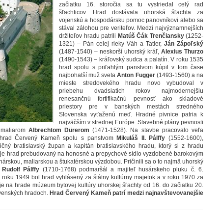
začiatku 16. storočia sa tu vystriedal celý rad
šľachticov. Hrad dostávala uhorská šľachta za
vojenskú a hospodársku pomoc panovníkovi alebo sa
stával zálohou pre veriteľov. Medzi najvýznamnejších
držiteľov hradu patrili
Matúš Čák Trenčiansky
(1252-
1321) – Pán celej rieky Váh a Tatier,
Ján Zápoľský
(1487-1540) – neskorší uhorský kráľ,
Alexius Thurzo
(1490-1543) – kráľovský sudca a palatín.
V roku 1535
hrad spolu s priľahlým panstvom kúpil v tom čase
najbohatší muž sveta
Anton Fugger
(1493-1560) a na
mieste stredovekého hradu novo vybudoval v
priebehu dvadsiatich rokov najmodernejšiu
renesančnú fortifikačnú pevnosť ako skladové
priestory pre v banských mestách stredného
Slovenska vyťaženú meď. Hradné pivnice patria k
najväčším v strednej Európe. Stavebné plány pevnosti
m maliarom
Albrechtom Dürerom
(1471-1528). Na stavbe pracovalo veľa
 hrad Červený Kameň spolu s panstvom
Mikuláš II. Pálffy
(1552-1600),
ičný bratislavský župan a kapitán bratislavského hradu, ktorý si z hradu
očí je hrad prebudovaný na honosné a prepychové sídlo vyzdobené barokovým
árskou, maliarskou a štukatérskou výzdobou. Pričinili sa o to najmä uhorský
a
Rudolf Pálffy
(1710-1768) podmaršál a majiteľ husárskeho pluku č. 6.
 V roku 1949 bol hrad vyhlásený za štátny kultúrny majetok a v roku 1970 za
je na hrade múzeum bytovej kultúry uhorskej šľachty od 16. do začiatku 20.
ovenských hradoch.
Hrad Červený Kameň patrí medzi najnavštevovanejšie