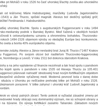
 bitke pri Moháči v roku 1526 ho časť uhorskej šľachty zvolila ako uhorského
poľský.
i od kráľovnej Márie Habsburgskej, manželky Ľudovíta Jagelonského
0-1543) a Ján Thurzo, spišskí magnáti. Alexius bol dedičný spišský gróf,
održiteľ Ferdinanda I. Habsburského.
bohatšej uhorskej šľachte. Spolu s augsburských Fuggerovcami v roku 1494
arsko-mediarsky podnik v Banskej Bystrici. Meď ťažená v okolitých horách
očnosti k celoeurópskemu uznaniu a ohromnému bohatstvu. Thurzovsko-
 rokoch 1494-1526 objemom výroby vo vtedajšej Európe bez konkurencie.
ého sveta a tvorila 40% európskeho objemu.
enske zväzky. Alexiov a Jánov nevlastný brat Juraj III. Thurzo (*1467 Krakov
Fuggerovú. Po svojom otcovi bol riaditeľom Thurzovsko-fuggerovskej
ve, Norimbergu a Levoči. V roku 1511 bol dokonca starostom Krakova.
lohy a na jeho vyplatenie už financie nezohnali a tak hrad spolu s panstvom
í ho kúpili spolu s panstvom v roku 1535 od Alexeja Thurzu za 105.401
uggerovci plánovali nahradiť stredoveký hrad novým fortifikačným objektom
re bezpečné uloženie vyťaženej medi. Moderná pevnosť bola v danej dobe
 situáciu v Uhorsku po nešťastne prehratej bitke pri Moháči v roku 1526.
ülejmanom porazené. V bitke zahynul i uhorský kráľ Ľudovít Jagelonský a
 hordám.
krok vo vývoji palných zbraní. Tento pokrok si vyžiadal zásadné zmeny pri
. Stredoveké hrady strácajú svoj dominantný význam, nie sú schopné obrany a
na bývanie. Do vývoja fortifikácií zasiahlo Taliansko. Základom nových