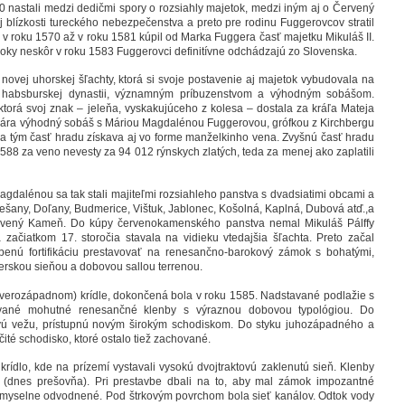
0 nastali medzi dedičmi spory o rozsiahly majetok, medzi iným aj o Červený
 blízkosti tureckého nebezpečenstva a preto pre rodinu Fuggerovcov stratil
roku 1570 až v roku 1581 kúpil od Marka Fuggera časť majetku Mikuláš II.
roky neskôr v roku 1583 Fuggerovci definitívne odchádzajú zo Slovenska.
m novej uhorskej šľachty, ktorá si svoje postavenie aj majetok vybudovala na
i habsburskej dynastii, významným príbuzenstvom a výhodným sobášom.
ktorá svoj znak – jeleňa, vyskakujúceho z kolesa – dostala za kráľa Mateja
zatvára výhodný sobáš s Máriou Magdalénou Fuggerovou, grófkou z Kirchbergu
 tým časť hradu získava aj vo forme manželkinho vena. Zvyšnú časť hradu
588 za veno nevesty za 94 012 rýnskych zlatých, teda za menej ako zaplatili
gdalénou sa tak stali majiteľmi rozsiahleho panstva s dvadsiatimi obcami a
ešany, Doľany, Budmerice, Vištuk, Jablonec, Košolná, Kaplná, Dubová atď.,a
ervený Kameň. Do kúpy červenokamenského panstva nemal Mikuláš Pálffy
začiatkom 17. storočia stavala na vidieku vtedajšia šľachta. Preto začal
enú fortifikáciu prestavovať na renesančno-barokový zámok s bohatými,
tierskou sieňou a dobovou sallou terrenou.
verozápadnom) krídle, dokončená bola v roku 1585. Nadstavané podlažie s
ované mohutné renesančné klenby s výraznou dobovou typológiou. Do
ovú vežu, prístupnú novým širokým schodiskom. Do styku juhozápadného a
ité schodisko, ktoré ostalo tiež zachované.
krídlo, kde na prízemí vystavali vysokú dvojtraktovú zaklenutú sieň. Klenby
 (dnes prešovňa). Pri prestavbe dbali na to, aby mal zámok impozantné
dômyselne odvodnené. Pod štrkovým povrchom bola sieť kanálov. Odtok vody