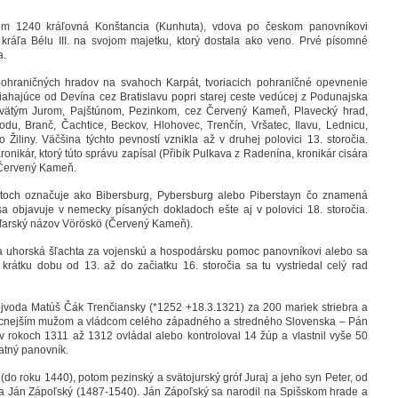
m 1240 kráľovná Konštancia (Kunhuta), vdova po českom panovníkovi
 kráľa Bélu III. na svojom majetku, ktorý dostala ako veno. Prvé písomné
a.
ohraničných hradov na svahoch Karpát, tvoriacich pohraničné opevnenie
hajúce od Devína cez Bratislavu popri starej ceste vedúcej z Podunajska
Svätým Jurom, Pajštúnom, Pezinkom, cez Červený Kameň, Plavecký hrad,
du, Branč, Čachtice, Beckov, Hlohovec, Trenčín, Vršatec, Ilavu, Lednicu,
Žiliny. Väčšina týchto pevností vznikla až v druhej polovici 13. storočia.
ronikár, ktorý túto správu zapísal (Přibík Pulkava z Radenína, kronikár cisára
j. Červený Kameň.
och označuje ako Bibersburg, Pybersburg alebo Piberstayn čo znamená
a objavuje v nemecky písaných dokladoch ešte aj v polovici 18. storočia.
aďarský názov Vöröskö (Červený Kameň).
la uhorská šľachta za vojenskú a hospodársku pomoc panovníkovi alebo sa
krátku dobu od 13. až do začiatku 16. storočia sa tu vystriedal celý rad
ojvoda Matúš Čák Trenčiansky (*1252 +18.3.1321) za 200 mariek striebra a
jmocnejším mužom a vládcom celého západného a stredného Slovenska – Pán
 v rokoch 1311 až 1312 ovládal alebo kontroloval 14 žúp a vlastnil vyše 50
atný panovník.
i (do roku 1440), potom pezinský a svätojurský gróf Juraj a jeho syn Peter, od
aj a Ján Zápoľský (1487-1540). Ján Zápoľský sa narodil na Spišskom hrade a