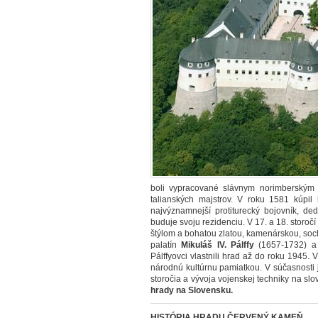
boli vypracované slávnym norimberský
talianských majstrov.
V roku 1581 kúpil
najvýznamnejší protiturecký bojovník, ded
buduje svoju rezidenciu. V 17. a 18. stor
štýlom a bohatou zlatou, kamenárskou, soch
palatín
Mikuláš IV. Pálffy
(1657-1732) 
Pálffyovci vlastnili hrad až do roku 1945.
národnú kultúrnu pamiatkou. V súčasnosti 
storočia a vývoja vojenskej techniky na sl
hrady na Slovensku.
HISTÓRIA HRADU ČERVENÝ KAMEŇ