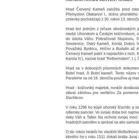
Hrad Červený Kameň založila pred roko
Přemyslovi Otakarovi I., dcéra uhorského
zmienky pochádzajú z 30. rokov 13. storoči
Hrad bol jedným z reťaze stredovekých p
medzi Uhorskom a Českým kráľovstvom, sia
do údolia Váhu. Pokračovali Stupavou, 
Smolenice, Ostrý Kameň, Korlát, Dobrú Vo
Považskú Bystricu, Hričov a Budatín až do 
Červený Kameň patril k najstarším z nich. K
Karola IV.), nazval hrad "Rothernstein", t. 
Hrad sa v dobových písomných dokument
Bobrí hrad, či Bobrí kameň. Tento názov s
Paralelne sa od 16. storočia používa aj m
Hrad - kráľovský majetok, neskôr dostáva
stával zálohou pre veriteľov. Za pomerne 
šľachticov.
V roku 1296 ho kúpil uhorský šľachtic a v
rytiersky pancier. Vo svojej dobe bol na
rieky Váh a Tatier. Na vrchole svojej moci
hradných panstiev a správal sa ako samost
O sto rokov neskôr ho vlastnili Wolfurthovc
ktorého ho v roku 1511 získali bratia Jur