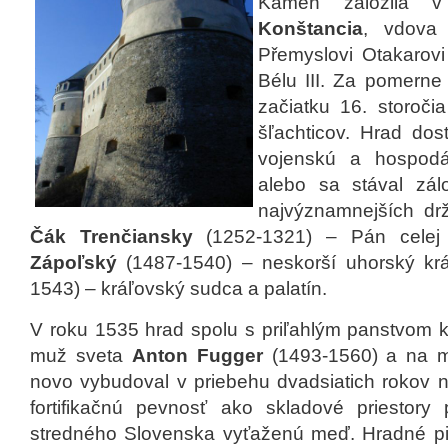
Kameň založila 
Konštancia
, vdova
Přemyslovi Otakarovi
Bélu III. Za pomerne
začiatku 16. storočia
šľachticov. Hrad dos
vojenskú a hospodá
alebo sa stával zál
najvýznamnejších drž
Čák Trenčiansky
(1252-1321) – Pán celej
Zápoľský
(1487-1540) – neskorší uhorský kr
1543) – kráľovský sudca a palatín.
V roku 1535 hrad spolu s priľahlým panstvom k
muž sveta
Anton Fugger
(1493-1560) a na m
novo vybudoval v priebehu dvadsiatich rokov 
fortifikačnú pevnosť ako skladové priestor
stredného Slovenska vyťaženú meď. Hradné piv