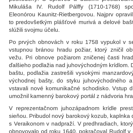
Mikuláša IV. Rudolf Pálffy (1710-1768) s
Eleonórou Kaunitz-Rietbergovou. Najprv opravi
to predovšetkým plášťové murivá a delové bašt
slúžili svojmu účelu.
Po prvých obnovách v roku 1758 vypukol v s
vstupnou bránou hradu požiar, ktorý zničil ob
vežu. Pri obnove požiarom zničenej časti hra
ďalšieho podlažia nad juhovýchodným krídlom. D
baštu, podlažia zastrešili vysokými manzardov
východnej bašty, do styku juhovýchodného a
vstavali nové komunikačné schodisko. Vstup d
umožnil kamenný barokový portál z nádvoria hra
V reprezentačnom juhozápadnom krídle presta
sieňou. Pribudol nový barokový kozub, kaplnka 
s Veraikonom v nadpraží. V predhradiach, ktor
obnovovalo od roku 1640, pokračoval Rudolf v d