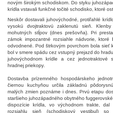
novým širokým schodiskom. Do styku juhozáp
krídla vstavali funkčné točité schodisko, ktoré o
Neskôr dostavali juhovýchodné, protiľahlé krídl
vysokú dvojtraktovú zaklenutú sieň. Klenb
mohutných stĺpov (dnes prešovňa). Pri prest
zámok impozantné rozsiahle nádvorie, ktoré 
odvodnené. Pod štrkovým povrchom bola sieť k
bol v smere spádu cez vstupný prejazd do hrad
juhovýchodnom krídle a cez jednotraktové 
hradnej priekopy.
Dostavba prízemného hospodárskeho jednotr
čiernou kuchyňou určila základnú pôdorysnú
malých zmien poznáme i dnes. Prvú etapu dost
staršieho juhozápadného obytného fuggerovského 
dispozície krídla, vo východnom trakte, dal
rozsiahlu sieň (schodiskový vestibul) s