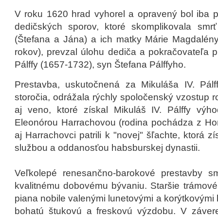
V roku 1620 hrad vyhorel a opravený bol iba p
dedičských sporov, ktoré skomplikovala smrť
(Štefana a Jána) a ich matky Márie Magdalény
rokov), prevzal úlohu dediča a pokračovateľa p
Pálffy (1657-1732), syn Štefana Pálffyho.
Prestavba, uskutočnená za Mikuláša IV. Pálff
storočia, odrážala rýchly spoločenský vzostup r
aj veno, ktoré získal Mikuláš IV. Pálffy v
Eleonórou Harrachovou (rodina pochádza z Hor
aj Harrachovci patrili k "novej" šľachte, ktorá zí
službou a oddanosťou habsburskej dynastii.
Veľkolepé renesančno-barokové prestavby sme
kvalitnému dobovému bývaniu. Staršie trámové s
piana nobile valenými lunetovými a korýtkovými
bohatú štukovú a freskovú výzdobu. V závere