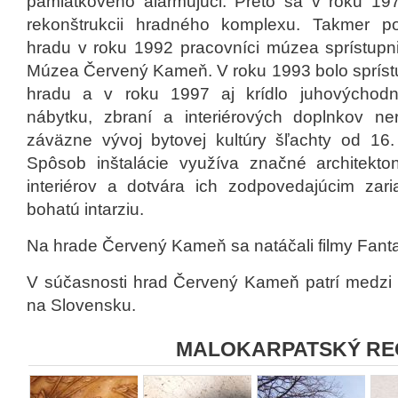
pamiatkového alarmujúci. Preto sa v roku 1976
rekonštrukcii hradného komplexu. Takmer p
hradu v roku 1992 pracovníci múzea sprístupni
Múzea Červený Kameň. V roku 1993 bolo spríst
hradu a v roku 1997 aj krídlo juhovýchodné
nábytku, zbraní a interiérových doplnkov ne
záväzne vývoj bytovej kultúry šľachty od 16. 
Spôsob inštalácie využíva značné architekto
interiérov a dotvára ich zodpovedajúcim zar
bohatú intarziu.
Na hrade Červený Kameň sa natáčali filmy Fanta
V súčasnosti hrad Červený Kameň patrí medzi 
na Slovensku.
MALOKARPATSKÝ RE