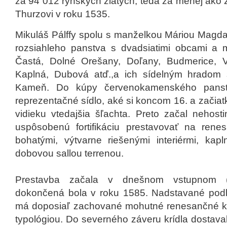
za 94 012 rýnskych zlatých, teda za menej ako za
Thurzovi v roku 1535.
Mikuláš Pálffy spolu s manželkou Máriou Magdal
rozsiahleho panstva s dvadsiatimi obcami a 
Častá, Dolné Orešany, Doľany, Budmerice, Vi
Kaplná, Dubová atď.,a ich sídelným hradom 
Kameň. Do kúpy červenokamenského panstv
reprezentačné sídlo, aké si koncom 16. a začiat
vidieku vtedajšia šľachta. Preto začal nehost
uspôsobenú fortifikáciu prestavovať na ren
bohatými, výtvarne riešenými interiérmi, kapl
dobovou sallou terrenou.
Prestavba začala v dnešnom vstupnom (s
dokončená bola v roku 1585. Nadstavané podla
má doposiaľ zachované mohutné renesančné k
typológiou. Do severného záveru krídla dostava