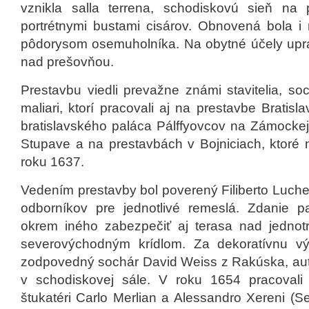
vznikla salla terrena, schodiskovú sieň na 
portrétnymi bustami cisárov. Obnovená bola i 
pôdorysom osemuholníka. Na obytné účely uprav
nad prešovňou.
Prestavbu viedli prevažne známi stavitelia, soc
maliari, ktorí pracovali aj na prestavbe Brati
bratislavského paláca Pálffyovcov na Zámockej 
Stupave a na prestavbách v Bojniciach, ktoré m
roku 1637.
Vedením prestavby bol poverený Filiberto Luche
odborníkov pre jednotlivé remeslá. Zdanie pa
okrem iného zabezpečiť aj terasa nad jednot
severovýchodným krídlom. Za dekoratívnu v
zodpovedný sochár David Weiss z Rakúska, auto
v schodiskovej sále. V roku 1654 pracoval
štukatéri Carlo Merlian a Alessandro Xereni (S