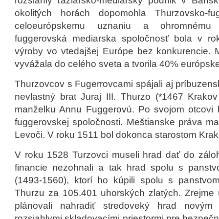
rozsiahly ťažiarsko-mediarsky podnik v Bansk
okolitých horách dopomohla Thurzovsko-fug
celoeurópskemu uznaniu a ohromnému b
fuggerovská mediarska spoločnosť bola v r
výroby vo vtedajšej Európe bez konkurencie. 
vyvážala do celého sveta a tvorila 40% európsk
Thurzovcov s Fugerrovcami spájali aj príbuzens
nevlastný brat Juraj III. Thurzo (*1467 Krak
manželku Annu Fuggerovú. Po svojom otcovi b
fuggerovskej spoločnosti. Meštianske práva ma
Levoči. V roku 1511 bol dokonca starostom Krak
V roku 1528 Turzovci museli hrad dať do záloh
financie nezohnali a tak hrad spolu s panst
(1493-1560), ktorí ho kúpili spolu s panstv
Thurzu za 105.401 uhorských zlatých. Zrejme
plánovali nahradiť stredoveký hrad novým 
rozsiahlymi skladovacími priestormi pre bezpeč