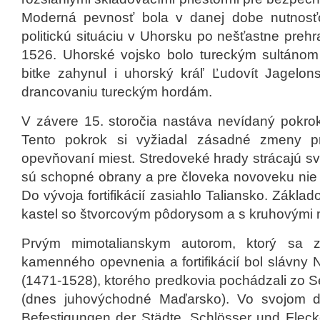
Moderná pevnosť bola v danej dobe nutnosť
politickú situáciu v Uhorsku po nešťastne prehra
1526. Uhorské vojsko bolo tureckým sultáno
bitke zahynul i uhorský kráľ Ľudovít Jagelon
drancovaniu tureckým hordám.
V závere 15. storočia nastáva nevídaný pokrok
Tento pokrok si vyžiadal zásadné zmeny pri 
opevňovaní miest. Stredoveké hrady strácajú s
sú schopné obrany a pre človeka novoveku nie 
Do vývoja fortifikácií zasiahlo Taliansko. Zákla
kastel so štvorcovým pôdorysom a s kruhovými 
Prvým mimotalianskym autorom, ktorý sa za
kamenného opevnenia a fortifikácií bol slávny 
(1471-1528), ktorého predkovia pochádzali zo 
(dnes juhovýchodné Maďarsko). Vo svojom die
Befestigungen der Städte, Schlösser und Flec