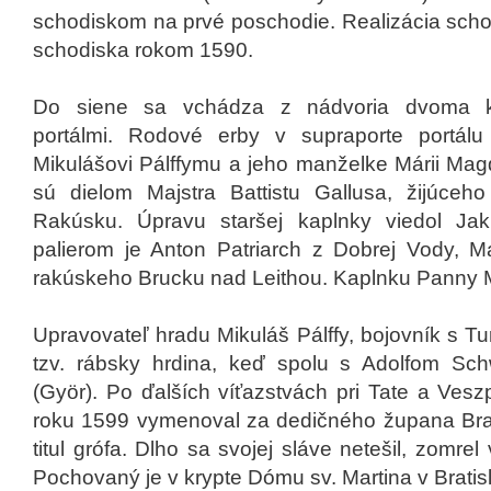
schodiskom na prvé poschodie. Realizácia schod
schodiska rokom 1590.
Do siene sa vchádza z nádvoria dvoma 
portálmi. Rodové erby v supraporte portál
Mikulášovi Pálffymu a jeho manželke Márii Mag
sú dielom Majstra Battistu Gallusa, žijúceh
Rakúsku. Úpravu staršej kaplnky viedol Ja
palierom je Anton Patriarch z Dobrej Vody, 
rakúskeho Brucku nad Leithou. Kaplnku Panny Má
Upravovateľ hradu Mikuláš Pálffy, bojovník s T
tzv. rábsky hrdina, keď spolu s Adolfom S
(Györ). Po ďalších víťazstvách pri Tate a Vesz
roku 1599 vymenoval za dedičného župana Brati
titul grófa. Dlho sa svojej sláve netešil, zomre
Pochovaný je v krypte Dómu sv. Martina v Bratis