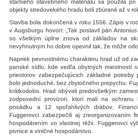
staršieho stavebného materiálu sa použila pri
objekty stredovekého hradu boli zbúrané až v ro
Stavba bola dokončená v roku 1556. Zápis v ro
v Augsburgu hovorí: „Tak postavil pán Antoniu
so všetkým úplne znova od základov na ska
nevyhnutným ho dobre opevnil tak, že môže odola
Napriek pevnostnému charakteru hrad už od zač
panské sídlo, kde vedľa obytných miestností s
priestorov zabezpečujúcich základné potreby 
bolo jednoduché, bez zbytočného prepychu. Fugg
krátkodobo. Hrad obývali predovšetkým zamestn
zodpovední provizori, ktorí mali na ochranu
posádku a 12 spoľahlivých drábov. Financ
Fuggerovci zabezpečili aj zreorganizovaním f
hospodárením vo vlastnej réžii. Fuggerovci vy
pivnice a viničné hospodárstvo.