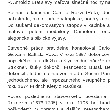
R. Arnold z Bratislavy maľoval slnečné hodiny 
Sochár a kamenár Camillo Rezzi (Retzi) do
balustrádu, ako aj práce v kaplnke, portály a 
Do štukami dekorovaných stropov v kaplnke a
maľoval potom medailóny Carpoforo Tenca
alegorické a biblické výjavy.
Stavebné práce pravidelne kontroloval Carlo
Giovanni Battista Rava. V roku 1657 dokončoval
bojnického tufu, dlažbu a štyri vodné nádrže r
Strickner, štuky dokončil Francesco Bussi. Be
dokončil studňu na nádvorí hradu. Sochu Pan
jednoduchého, ale impozantného vstupného po
roku 1674 Fridrich Klery z Rakúska.
Počas posledného stavovského povstania 
Rákóczim (1676-1735) v roku 1705 bol hr
poškodený. S opravou a ďalšími prestavbam