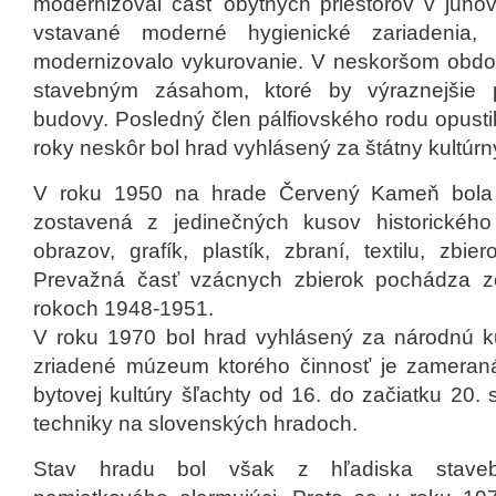
modernizoval časť obytných priestorov v juhov
vstavané moderné hygienické zariadenia,
modernizovalo vykurovanie. V neskoršom obdo
stavebným zásahom, ktoré by výraznejšie p
budovy. Posledný člen pálfiovského rodu opustil
roky neskôr bol hrad vyhlásený za štátny kultúrn
V roku 1950 na hrade Červený Kameň bola o
zostavená z jedinečných kusov historického 
obrazov, grafík, plastík, zbraní, textilu, zbi
Prevažná časť vzácnych zbierok pochádza z
rokoch 1948-1951.
V roku 1970 bol hrad vyhlásený za národnú ku
zriadené múzeum ktorého činnosť je zameran
bytovej kultúry šľachty od 16. do začiatku 20. 
techniky na slovenských hradoch.
Stav hradu bol však z hľadiska staveb