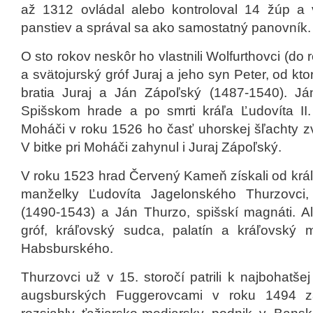
až 1312 ovládal alebo kontroloval 14 žúp a 
panstiev a správal sa ako samostatný panovník.
O sto rokov neskôr ho vlastnili Wolfurthovci (do
a svätojurský gróf Juraj a jeho syn Peter, od kt
bratia Juraj a Ján Zápoľský (1487-1540). Já
Spišskom hrade a po smrti kráľa Ľudovíta II.
Moháči v roku 1526 ho časť uhorskej šľachty zv
V bitke pri Moháči zahynul i Juraj Zápoľský.
V roku 1523 hrad Červený Kameň získali od krá
manželky Ľudovíta Jagelonského Thurzovci, 
(1490-1543) a Ján Thurzo, spišskí magnáti. Al
gróf, kráľovský sudca, palatín a kráľovský mi
Habsburského.
Thurzovci už v 15. storočí patrili k najbohatše
augsburských Fuggerovcami v roku 1494 zal