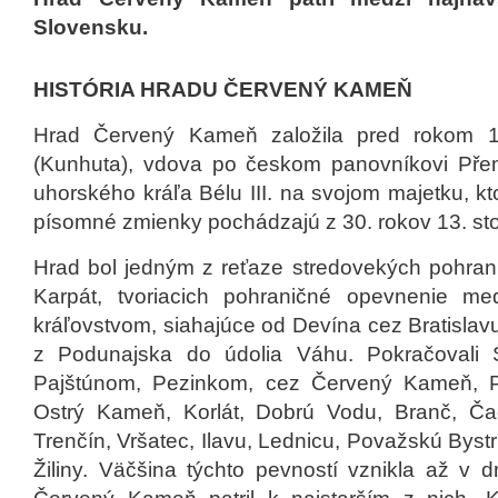
Slovensku.
HISTÓRIA HRADU ČERVENÝ KAMEŇ
Hrad Červený Kameň založila pred rokom 1
(Kunhuta), vdova po českom panovníkovi Přemy
uhorského kráľa Bélu III. na svojom majetku, k
písomné zmienky pochádzajú z 30. rokov 13. sto
Hrad bol jedným z reťaze stredovekých pohra
Karpát, tvoriacich pohraničné opevnenie 
kráľovstvom, siahajúce od Devína cez Bratislavu
z Podunajska do údolia Váhu. Pokračovali 
Pajštúnom, Pezinkom, cez Červený Kameň, P
Ostrý Kameň, Korlát, Dobrú Vodu, Branč, Čac
Trenčín, Vršatec, Ilavu, Lednicu, Považskú Bystr
Žiliny. Väčšina týchto pevností vznikla až v dr