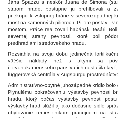
Jána Spazzu a neskôr Juana de Simona (studň
starom hrade, postupne ju prehlbovali a z
priekopu k vstupnej bráne v severozápadnej kr
most na kamenných pilieroch. Piliere postavili 
mostom. Práce realizovali habánski tesári. Bo
severnej strany pevnosti, ktoré boli pô
predhradiami stredovekého hradu.
Rozsiahla na svoju dobu jedinečná fortifikačná
väčšie náklady než s akými sa pôvod
červenokamenského panstva ich nestačila kryť, 
fuggerovská centrála v Augsburgu prostredníctvo
Administratívno-obytné juhozápadné krídlo bolo
Plynulému pokračovaniu výstavby pevnosti br
hradu, ktorý počas výstavby pevnosti postup
výstavby hrad slúžil aj ako dočasné sídlo sprá
ubytovanie remeselníkom pracujúcim na sta