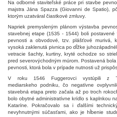
Na odborné staviteľské práce pri stavbe pevno
majstra Jána Spazza (Giovanni de Spatio), pô
ktorým uzatváral čiastkové zmluvy.
Napriek premysleným plánom výstavba pevnosti
stavebnej etape (1535 - 1544) boli postavené 
pevnosti a obvodové, tzv. plášťové murivá, kt
vysoká zaklenutá pivnica po dĺžke juhozápadnéh
vetracie šachty, kurtiny, kryté ochodze so str
pred severovýchodným múrom. Postavená bola for
pevnosti, ktorá bola v prípade nutnosti už prisp
V roku 1546 Fuggerovci vystúpili z Th
mediarskeho podniku, čo negatívne ovplyvni
stavebná etapa preto začala až po troch rokoc
bolo obytné administratívne krídlo s kaplnkou 
Kataríne. Pokračovalo sa i ďalšími technick
nevyhnutnými súčasťami, ako je hĺbenie stud