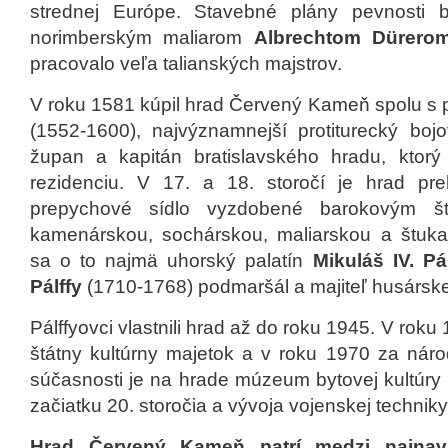
strednej Európe. Stavebné plány pevnosti 
norimberským maliarom
Albrechtom Dürer
pracovalo veľa talianských majstrov.
V roku 1581 kúpil hrad Červený Kameň spolu s
(1552-1600), najvýznamnejší protiturecký bojo
župan a kapitán bratislavského hradu, ktorý
rezidenciu. V 17. a 18. storočí je hrad p
prepychové sídlo vyzdobené barokovým št
kamenárskou, sochárskou, maliarskou a štukaté
sa o to najmä uhorský palatín
Mikuláš IV. Pá
Pálffy
(1710-1768) podmaršál a majiteľ husárske
Pálffyovci vlastnili hrad až do roku 1945. V rok
štátny kultúrny majetok a v roku 1970 za náro
súčasnosti je na hrade múzeum bytovej kultúry 
začiatku 20. storočia a vývoja vojenskej techni
Hrad Červený Kameň patrí medzi najnav