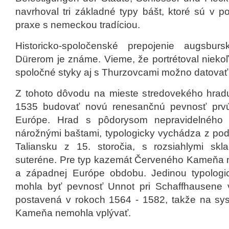
navrhoval tri základné typy bášt, ktoré sú v p
praxe s nemeckou tradíciou.
Historicko-spoločenské prepojenie augsbu
Dürerom je známe. Vieme, že portrétoval niekoľ
spoločné styky aj s Thurzovcami možno datovať
Z tohoto dôvodu na mieste stredovekého hradu
1535 budovať novú renesančnú pevnosť prvú
Európe. Hrad s pôdorysom nepravidelného 
nárožnými baštami, typologicky vychádza z pod
Taliansku z 15. storočia, s rozsiahlymi skla
suteréne. Pre typ kazemát Červeného Kameňa 
a západnej Európe obdobu. Jedinou typologi
mohla byť pevnosť Unnot pri Schaffhausene v
postavená v rokoch 1564 - 1582, takže na syst
Kameňa nemohla vplývať.