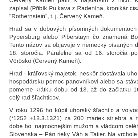
Červený Kameň patril k najstarším z nich. Kr
zapísal (Přibík Pulkava z Radenína, kronikár cis
"Rothernstein", t. j. Červený Kameň.
Hrad sa v dobových písomných dokumentoch 
Pybersburg alebo Piberstayn čo znamená Bob
Tento názov sa objavuje v nemecky písaných do
18. storočia. Paralelne sa od 16. storočia 
Vöröskö (Červený Kameň).
Hrad - kráľovský majetok, neskôr dostávala uho
hospodársku pomoc panovníkovi alebo sa stával
pomerne krátku dobu od 13. až do začiatku 16.
celý rad šľachticov.
V roku 1296 ho kúpil uhorský šľachtic a vojv
(*1252 +18.3.1321) za 200 mariek striebra a ry
dobe bol najmocnejším mužom a vládcom celé
Slovenska – Pán rieky Váh a Tatier. Na vrchole