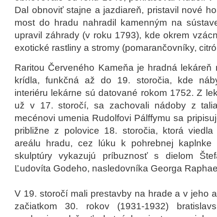
Dal obnoviť stajne a jazdiareň, pristavil nové
most do hradu nahradil kamenným na sústave 
upravil záhrady (v roku 1793), kde okrem vzácn
exotické rastliny a stromy (pomarančovníky, citró
Raritou Červeného Kameňa je hradná lekáreň 
krídla, funkčná až do 19. storočia, kde ná
interiéru lekárne sú datované rokom 1752. Z leká
už v 17. storočí, sa zachovali nádoby z tal
mecénovi umenia Rudolfovi Pálffymu sa pripisuj
približne z polovice 18. storočia, ktorá vied
areálu hradu, cez lúku k pohrebnej kaplnke 
skulptúry vykazujú príbuznosť s dielom Štef
Ľudovíta Godeho, nasledovníka Georga Raphae
V 19. storočí mali prestavby na hrade a v jeho are
začiatkom 30. rokov (1931-1932) bratislav