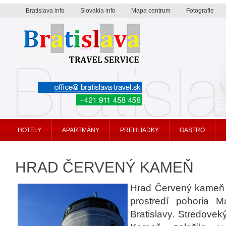
Bratislava info
Slovakia info
Mapa centrum
Fotografie
Bratislava travel service
HOTELY
APARTMÁNY
PREHLIADKY
GASTRO
HRAD ČERVENÝ KAMEŇ
Hrad Červený kameň
prostredí pohoria 
Bratislavy. Stredove