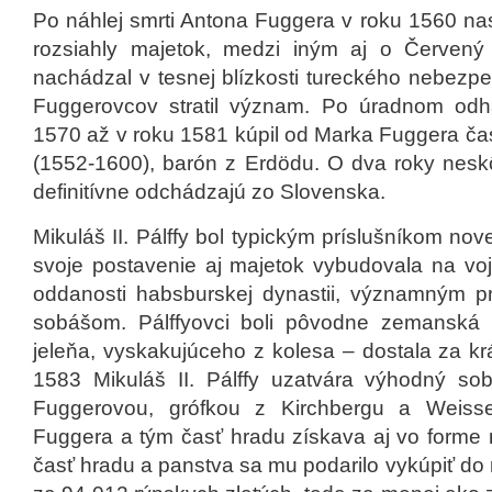
Po náhlej smrti Antona Fuggera v roku 1560 nas
rozsiahly majetok, medzi iným aj o Červen
nachádzal v tesnej blízkosti tureckého nebezpe
Fuggerovcov stratil význam. Po úradnom od
1570 až v roku 1581 kúpil od Marka Fuggera časť
(1552-1600), barón z Erdödu. O dva roky nesk
definitívne odchádzajú zo Slovenska.
Mikuláš II. Pálffy bol typickým príslušníkom nove
svoje postavenie aj majetok vybudovala na voj
oddanosti habsburskej dynastii, významným 
sobášom. Pálffyovci boli pôvodne zemanská r
jeleňa, vyskakujúceho z kolesa – dostala za kr
1583 Mikuláš II. Pálffy uzatvára výhodný s
Fuggerovou, grófkou z Kirchbergu a Weiss
Fuggera a tým časť hradu získava aj vo forme
časť hradu a panstva sa mu podarilo vykúpiť do