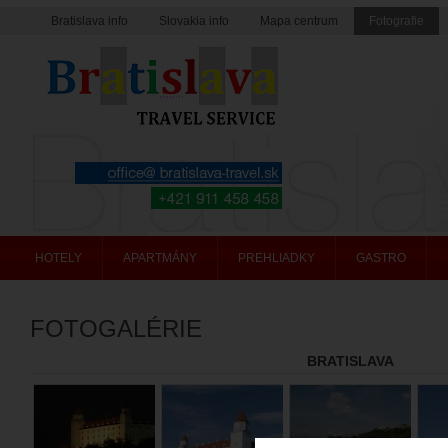
Bratislava info
Slovakia info
Mapa centrum
Fotografie
Bratislava travel service
HOTELY
APARTMÁNY
PREHLIADKY
GASTRO
FOTOGALÉRIE
BRATISLAVA