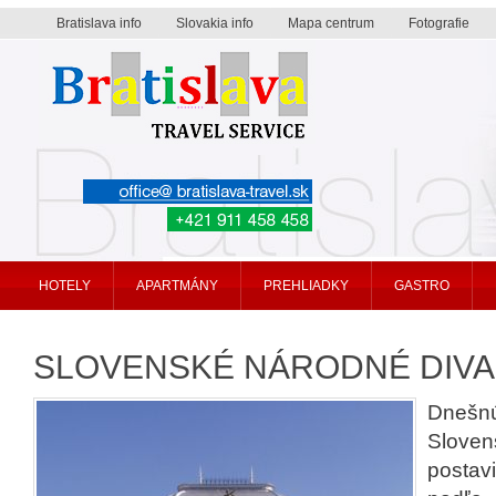
Bratislava info
Slovakia info
Mapa centrum
Fotografie
Bratislava travel service
HOTELY
APARTMÁNY
PREHLIADKY
GASTRO
SLOVENSKÉ NÁRODNÉ DIV
Dnešn
Sloven
postav