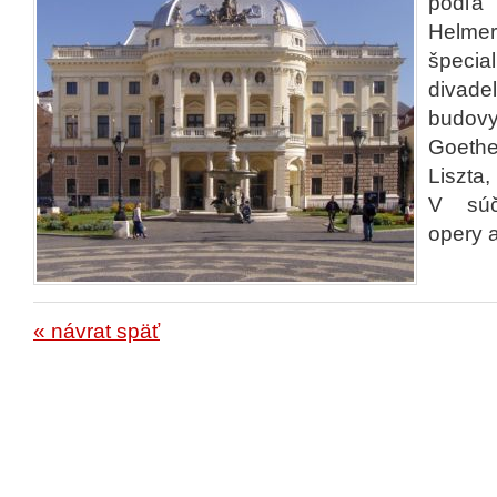
podľa 
Helm
špec
divade
budov
Goeth
Liszta,
V súč
opery a
« návrat späť